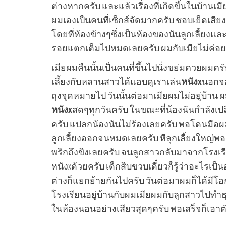
ต่างหากครับ และแล้วเรื่องที่เกิดขึ้นในบ้านเมี
ผมเองเป็นคนที่เซ็กส์จัดมากครับ ชอบเย็ดเสียง
โดยที่ห้องข้างๆซึ่งเป็นห้องของนันลูกเลี้ยงแล
รอยแตกเต็มไปหมดเลยครับ ผมกับเมียไม่ค่อยป
เมียผมคืนนั้นเป็นคนที่ขึ้นไปนั่งขย่มควยผมคร
เลี้ยงกับหลานสาวได้แอบดูเราเล่น
หนังx
นอกจอ
ถุงจุดหมายไป วันนั้นต่อมาเมียผมไม่อยู่บ้าน
หนังx
สดๆทุกวันครับ ในขณะที่น้องนันกำลังเปล
ครับ แปลกน้องนันไม่ร้องเลยครับ พอโดนมือผมจั
ลูกเลี้ยงออกจนหมดเลยครับ หีลุกเลี้ยงใหญ่พอๆ
พริกถึงขิงเลยครับ จนลูกสาวกลับมาจากโรงเร
หนังxด้วยครับ เด็กสิบขวบเดี๋ยวก็รู้ว่าอะไรเป
ต่างก็แยกย้ายกันไปครับ วันต่อมาผมก็ได้มีโอ
โรงเรียนอยู่บ้านกับผมเมียผมกับลูกสาวไปท
ในห้องนอนอย่างเสียวสุดๆครับ พอเสร็จก็เอา