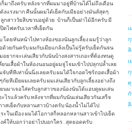
ยก็มาถึงครับ หลังจากที่ผมมาอยู่ที่บ้านได้ไม่ถึงเดือน
ดังแรงมาก คืนนั้นผมได้เย็ดกับเมียอย่างมันส์สุดๆ
ะลูกสาววัยสิบขวบอยู่ด้วย บ้านก็เป็นฝาไม้อีกครับ มี
ิดไฟครับเวลาที่เย็ดกัน
เ
ก
ับ โดยหันหน้าไปทางห้องของนันลูกเลี้ยง ผมรู้ว่าลูก
ด้วยกันครับ ผมกับเมียแกล้งเป็นไม่รู้ครับเย็ดกันจน
ส
 ผมอยากจะเล่นเสียวกับนันบ้างสงสารเถอะที่ต้องทนดู
เ
ี่ยนเสื้อผ้าในห้องนอนอยู่ผมจู่โจมเข้าไปปลุกปล้ำเลย
ก
บที่หีเท่านั้นนิ่งเลยครับ ผมได้ใจกอดไซร้ถอดเสื้อผ้า
กัยหีเมียผมเลยครับ ผมเล่นเสียวกับลูกเลี้ยงอย่างถึง
ต
ียนมาเจอใส่ครับลูกสาวของน้องนันได้แอบดูผมเล่น
ก
็นอะไรแล้วครับ หลังจากที่ผมกับนันเล่นเสียวกันเสร็จ
ส
กาสเย็ดกับหลานสาวบ้างครับ น้องน้ำไม่ได้ไป
ำธุระในเมือง ผมได้โอกาสก็หลอกหลานสาวเข้าไปเย็ด
ตังค์ให้บอกว่าอย่าไปบอกใคร…สุดยอดครับ